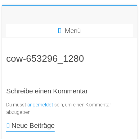
Zum
Inhalt
springen
Vier
Menü
Bausteine
für
Erfolg
im
cow-653296_1280
Tennis!
Schreibe einen Kommentar
Du musst
angemeldet
sein, um einen Kommentar
abzugeben.
Neue Beiträge