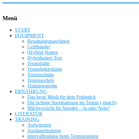
Zum
Inhalt
springen
Vier
Menü
Bausteine
für
START
Erfolg
EQUIPMENT
im
Besaitungsmaschinen
Tennis!
Griffbänder
(Hybrid-)Saiten
Hybridsaiten Test
Tennisbälle
Tennisbekleidung
Tennisschuhe
Tennissocken
Trainingsgeräte
ERNÄHRUNG
Das beste Müsli für dein Frühstück
Die richtige Sportnahrung im Tennis (-match)
Milchverzicht für Sportler – Ja oder Nein?
LITERATUR
TRAINING
Aufwärmen
Ausdauertraining
Intervalltraining beim Tennistraining