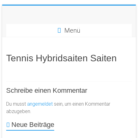
Zum
Inhalt
springen
Vier
Menü
Bausteine
für
Erfolg
im
Tennis Hybridsaiten Saiten
Tennis!
Schreibe einen Kommentar
Du musst
angemeldet
sein, um einen Kommentar
abzugeben.
Neue Beiträge