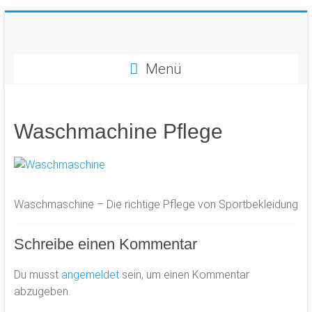
Zum
Inhalt
springen
Vier
Menü
Bausteine
für
Erfolg
im
Waschmachine Pflege
Tennis!
Waschmaschine – Die richtige Pflege von Sportbekleidung
Schreibe einen Kommentar
Du musst
angemeldet
sein, um einen Kommentar
abzugeben.