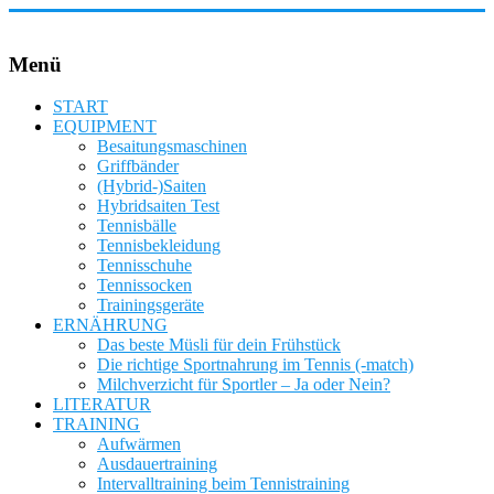
Zum
Inhalt
springen
Vier
Menü
Bausteine
für
START
Erfolg
EQUIPMENT
im
Besaitungsmaschinen
Tennis!
Griffbänder
(Hybrid-)Saiten
Hybridsaiten Test
Tennisbälle
Tennisbekleidung
Tennisschuhe
Tennissocken
Trainingsgeräte
ERNÄHRUNG
Das beste Müsli für dein Frühstück
Die richtige Sportnahrung im Tennis (-match)
Milchverzicht für Sportler – Ja oder Nein?
LITERATUR
TRAINING
Aufwärmen
Ausdauertraining
Intervalltraining beim Tennistraining